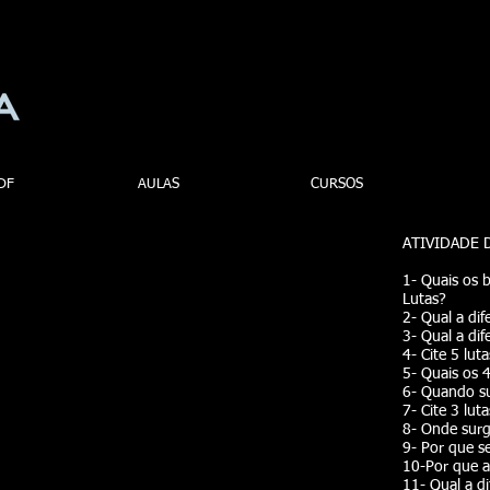
DF
AULAS
CURSOS
ATIVIDADE 
1- Quais os b
Lutas?
2- Qual a dif
3- Qual a dif
4- Cite 5 lut
5- Quais os 4
6- Quando su
7- Cite 3 lut
8- Onde surg
9- Por que s
10-Por que a
11- Qual a d