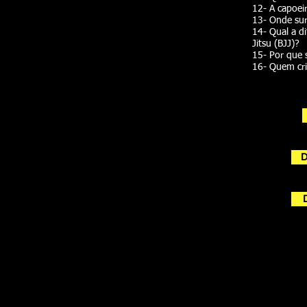
12- A capoei
13- Onde sur
14- Qual a di
Jitsu (BJJ)?
15- Por que 
16- Quem cri
D