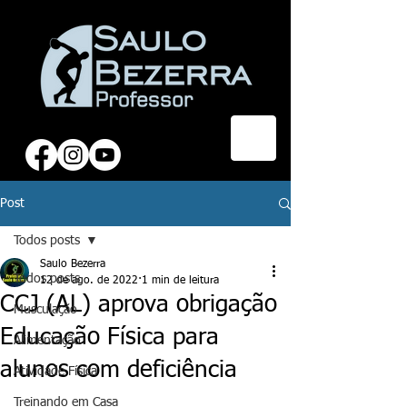
Post
Todos posts
Saulo Bezerra
Todos posts
12 de ago. de 2022
1 min de leitura
CCJ (AL) aprova obrigação
Musculação
Educação Física para
Alimentação
alunos com deficiência
Atividade Física
Treinando em Casa