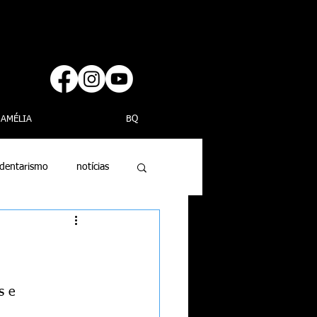
AMÉLIA
BQ
dentarismo
notícias
s e 