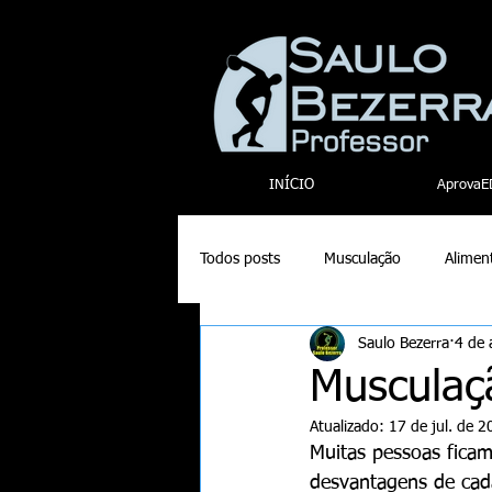
INÍCIO
AprovaE
Todos posts
Musculação
Alimen
Saulo Bezerra
4 de 
xadrez
paralimpiadas
Musculaç
Atualizado:
17 de jul. de 
Muitas pessoas ficam
desvantagens de cad