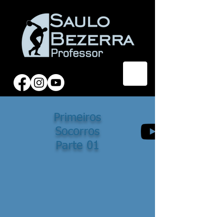
Primeiros
Socorros
Parte 01