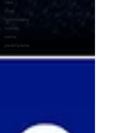
Casa
Covid
Sedentarismo
notícias
xadrez
paralimpiadas