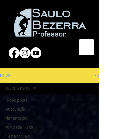
NEWS
Sedentarismo
Todos posts
Musculação
Alimentação
Atividade Física
Treinando em