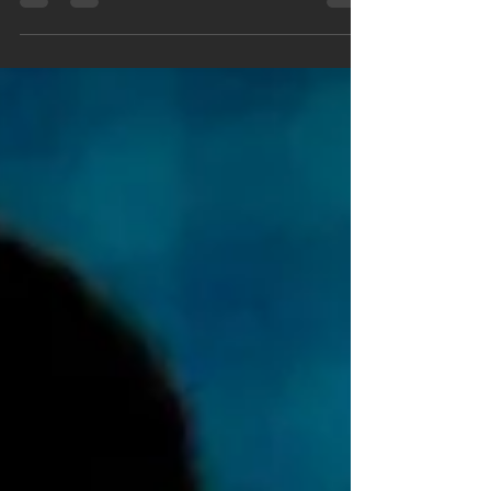
conjunto entre a ONU Mulheres e o Comitê
Olímpico...