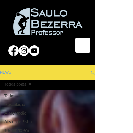
NEWS
Todos posts
Todos posts
Musculação
Alimentação
Atividade Física
Treinando em