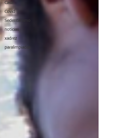
Casa
Covid
Sedentarismo
notícias
xadrez
paralimpiadas