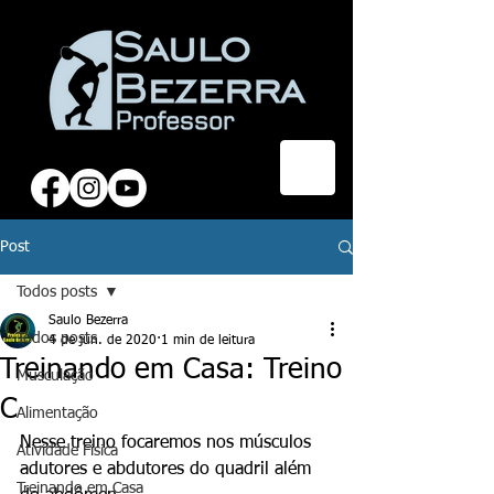
Post
Todos posts
Saulo Bezerra
Todos posts
4 de jun. de 2020
1 min de leitura
Treinando em Casa: Treino
Musculação
C
Alimentação
Nesse treino focaremos nos músculos 
Atividade Física
adutores e abdutores do quadril além 
Treinando em Casa