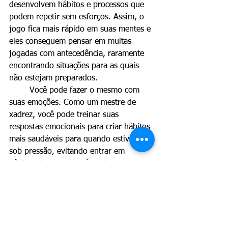
desenvolvem hábitos e processos que 
podem repetir sem esforços. Assim, o 
jogo fica mais rápido em suas mentes e 
eles conseguem pensar em muitas 
jogadas com antecedência, raramente 
encontrando situações para as quais 
não estejam preparados.
	Você pode fazer o mesmo com 
suas emoções. Como um mestre de 
xadrez, você pode treinar suas 
respostas emocionais para criar hábitos 
mais saudáveis para quando estiver 
sob pressão, evitando entrar em 
pânico. Assim, tomará melhores 
decisões.
	A regra do jogador de xadrez é 
uma ótima lembrança de que todos 
cometem erros. E ela o ajudará a 
reduzir a recorrência dos seus.